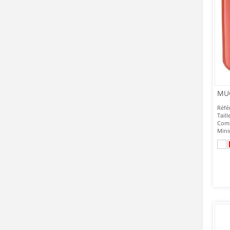
MUG
Réfé
Taill
Comp
Mini