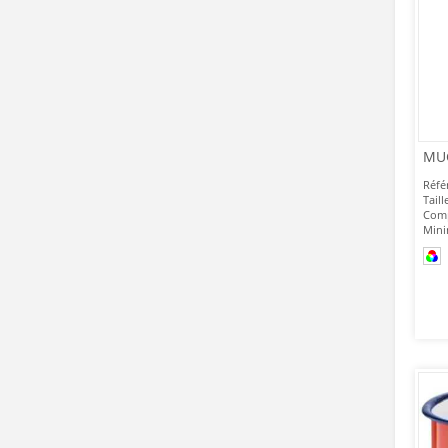
MUG
Réfé
Taill
Comp
Mini