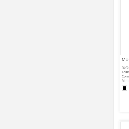
MU
Réfé
Taill
Comp
Mini