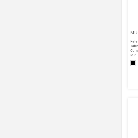
MU
Réfé
Taill
Comp
Mini