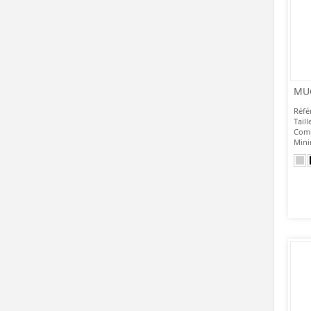
MU
Réfé
Taill
Comp
Mini