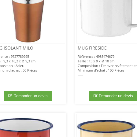
 ISOLANT MILO
MUG FIRESIDE
rence : 9727789295
Référence : 4985474679
e : 9,3 x 18,2 x Ø 9,3 cm
Taille : 13 x 9 x Ø 10 cm
osition : Acier.
Composition : Fer avec revêtement em
mum d'achat : 50 Pièces
Minimum d'achat : 100 Pièces
Demander un devis
Demander un devis