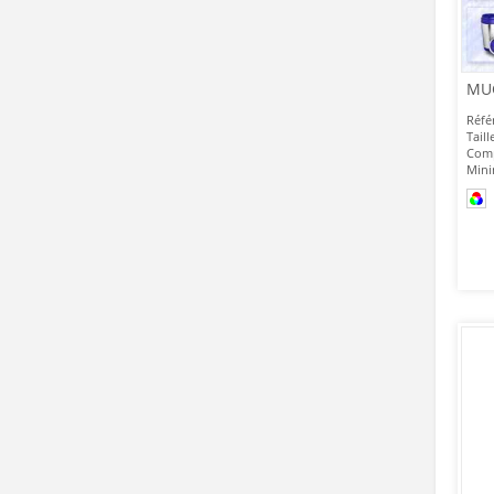
Réfé
Taill
Comp
Mini